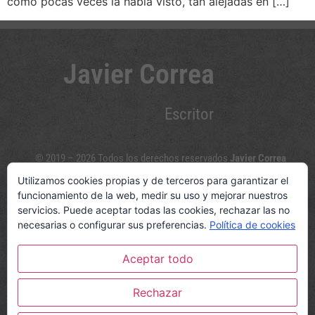
como pocas veces la había visto, tan alejadas en […]
Javier Correa
Escritor
© 2019 – 2026 Todos los derechos reservados
Javier Correa
Utilizamos cookies propias y de terceros para garantizar el
Sígueme en las redes sociales
funcionamiento de la web, medir su uso y mejorar nuestros
servicios. Puede aceptar todas las cookies, rechazar las no
necesarias o configurar sus preferencias.
Política de cookies
Aceptar todo
© www.javiercorreaescritor.com
Política de privacidad y Aviso legal
|
Política de cookies
Rechazar
|
Opiniones Círculo Rojo Editorial
|
Diseño web