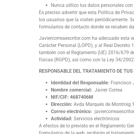
Nunca utilizo tus datos personales con 
Es preciso advertir que esta Política de Priva
los usuarios que la visiten periódicamente. S
formularios de contacto donde se recaben da
Javiercorreaescritor.com ha adecuado esta w
Carácter Personal (LOPD), y al Real Decreto
también con el Reglamento (UE) 2016/679 del 
físicas (RGPD), así como con la Ley 34/2002,
RESPONSABLE DEL TRATAMIENTO DE TUS
Identidad del Responsable:
Francisco 
Nombre comercial:
Javier Correa
NIF/CIF: 4687406M
Dirección:
Avda Marqués de Montroig 1
Correo electrónico:
javiercorreaescri
Actividad:
Servicios electrónicos
A efectos de lo previsto en el Reglamento Ge
formularios de la web, recibirán el tratamien