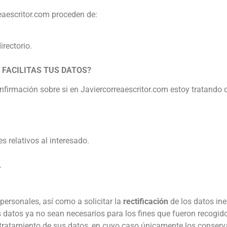
eaescritor.com proceden de:
irectorio.
FACILITAS TUS DATOS?
nfirmación sobre si en Javiercorreaescritor.com estoy tratando
s relativos al interesado.
.
personales, así como a solicitar la
rectificación
de los datos ine
s datos ya no sean necesarios para los fines que fueron recogid
tratamiento de sus datos, en cuyo caso únicamente los conservar