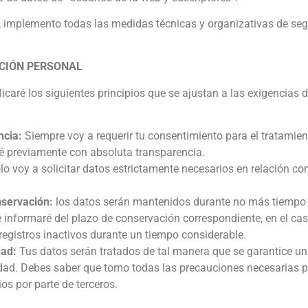
, implemento todas las medidas técnicas y organizativas de segu
ACIÓN PERSONAL
licaré los siguientes principios que se ajustan a las exigencia
ncia:
Siempre voy a requerir tu consentimiento para el tratamie
ré previamente con absoluta transparencia.
o voy a solicitar datos estrictamente necesarios en relación con 
nservación:
los datos serán mantenidos durante no más tiempo de
 te informaré del plazo de conservación correspondiente, en el c
 registros inactivos durante un tiempo considerable.
dad:
Tus datos serán tratados de tal manera que se garantice u
idad. Debes saber que tomo todas las precauciones necesarias pa
os por parte de terceros.