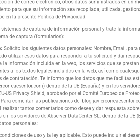
ección de correo electrónico, otros datos suministrados en un me
iento para que su información sea recopilada, utilizada, gesti
be en la presente Política de Privacidad.
s sistemas de captura de información personal y trato la inform
tema de captura (formularios):
o:
Solicito los siguientes datos personales: Nombre, Email, para 
edo utilizar esos datos para responder a tu solicitud y dar respu
 la información incluida en la web, los servicios que se prestan 
ntes a los textos legales incluidos en la web, así como cualesq
s de contratación. Te informo que los datos que me facilitas es
rcorreaescritor.com) dentro de la UE (España) y en los servidore
U-US Privacy Shield, aprobado por el Comité Europeo de Protec
Para comentar las publicaciones del blog javiercorreaescritor.c
rá realizar tantos comentarios como desee y dar respuesta sobre 
 en los servidores de Abserver DataCenter SL. dentro de la UE 
 datos personales:
condiciones de uso y la ley aplicable. Esto puede incluir el desa