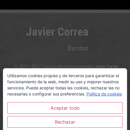
Javier Correa
Escritor
© 2019 – 2026 Todos los derechos reservados
Javier Correa
Utilizamos cookies propias y de terceros para garantizar el
Sígueme en las redes sociales
funcionamiento de la web, medir su uso y mejorar nuestros
servicios. Puede aceptar todas las cookies, rechazar las no
necesarias o configurar sus preferencias.
Política de cookies
Aceptar todo
© www.javiercorreaescritor.com
Política de privacidad y Aviso legal
|
Política de cookies
Rechazar
|
Opiniones Círculo Rojo Editorial
|
Diseño web