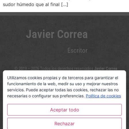
sudor húmedo que al final […]
Javier Correa
Escritor
© 2019 – 2026 Todos los derechos reservados
Javier Correa
Utilizamos cookies propias y de terceros para garantizar el
Sígueme en las redes sociales
funcionamiento de la web, medir su uso y mejorar nuestros
servicios. Puede aceptar todas las cookies, rechazar las no
necesarias o configurar sus preferencias.
Política de cookies
Aceptar todo
© www.javiercorreaescritor.com
Política de privacidad y Aviso legal
|
Política de cookies
Rechazar