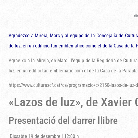
di
Agradezco a Mireia, Marc y al equipo de la Concejalía de Cult
de luz, en un edificio tan emblemático como el de la Casa de la P
Agraeixo a la Mireia, en Marc i l’equip de la Regidoria de Cultu
luz, en un edifici tan emblemàtic com el de la Casa de la Paraula
https://www.culturascf.cat/ca/programacio/c/2150-lazos-de-luz-d
«Lazos de luz», de Xavier 
Presentació del darrer llibre
Dissabte 19 de desembre
|
12:00 h