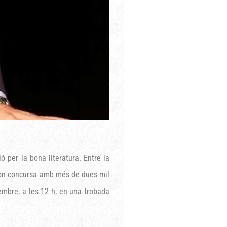
ó per la bona literatura. Entre la
9, on concursa amb més de dues mil
embre, a les 12 h, en una trobada