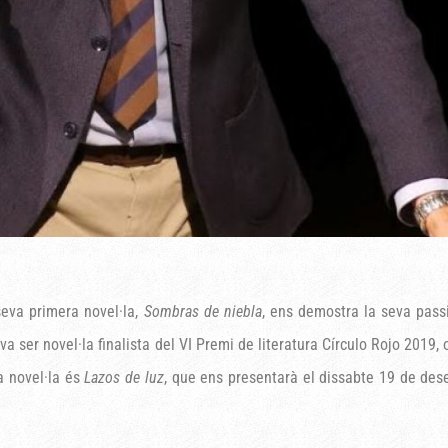
eva primera novel·la,
Sombras de niebla
, ens demostra la seva passi
 va ser novel·la finalista del VI Premi de literatura Círculo Rojo 201
a novel·la és
Lazos de luz
, que ens presentarà el dissabte 19 de des