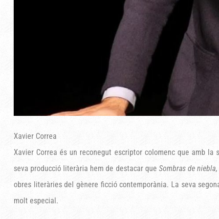
Xavier Correa
Xavier Correa és un reconegut escriptor colomenc que amb la s
seva producció literària hem de destacar que
Sombras de niebla
,
obres literàries del gènere ficció contemporània. La seva segon
molt especial.