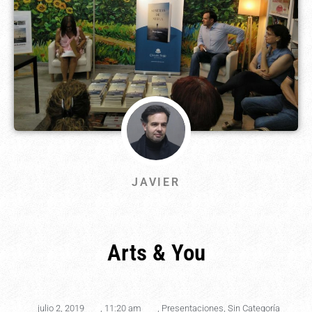
JAVIER
Arts & You
julio 2, 2019
,
11:20 am
,
Presentaciones
,
Sin Categoría