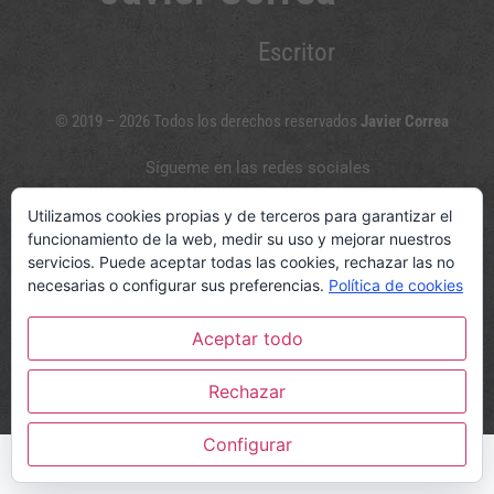
Escritor
© 2019 – 2026 Todos los derechos reservados
Javier Correa
Sígueme en las redes sociales
Utilizamos cookies propias y de terceros para garantizar el
funcionamiento de la web, medir su uso y mejorar nuestros
servicios. Puede aceptar todas las cookies, rechazar las no
© www.javiercorreaescritor.com
necesarias o configurar sus preferencias.
Política de cookies
Política de privacidad y Aviso legal
|
Política de cookies
Aceptar todo
|
Opiniones Círculo Rojo Editorial
|
Diseño web
Rechazar
Configurar